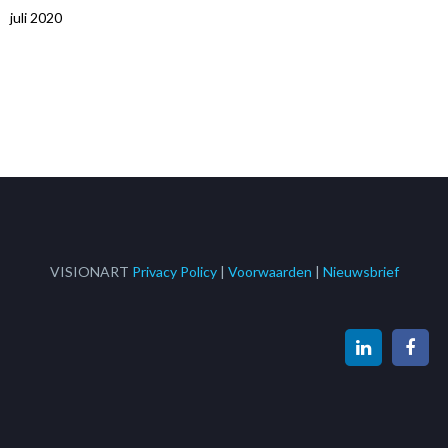
juli 2020
VISIONART
Privacy Policy
|
Voorwaarden
|
Nieuwsbrief